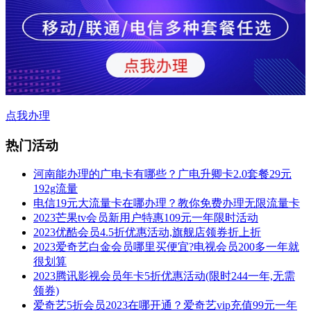
点我办理
热门活动
河南能办理的广电卡有哪些？广电升卿卡2.0套餐29元
192g流量
电信19元大流量卡在哪办理？教你免费办理无限流量卡
2023芒果tv会员新用户特惠109元一年限时活动
2023优酷会员4.5折优惠活动,旗舰店领券折上折
2023爱奇艺白金会员哪里买便宜?电视会员200多一年就
很划算
2023腾讯影视会员年卡5折优惠活动(限时244一年,无需
领券)
爱奇艺5折会员2023在哪开通？爱奇艺vip充值99元一年