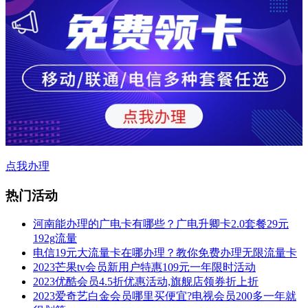
点我办理
热门活动
河南能办理的广电卡有哪些？广电升卿卡2.0套餐29元
192g流量
电信19元大流量卡在哪办理？教你免费办理无限流量卡
2023芒果tv会员新用户特惠109元一年限时活动
2023优酷会员4.5折优惠活动,旗舰店领券折上折
2023爱奇艺白金会员哪里买便宜?电视会员200多一年就