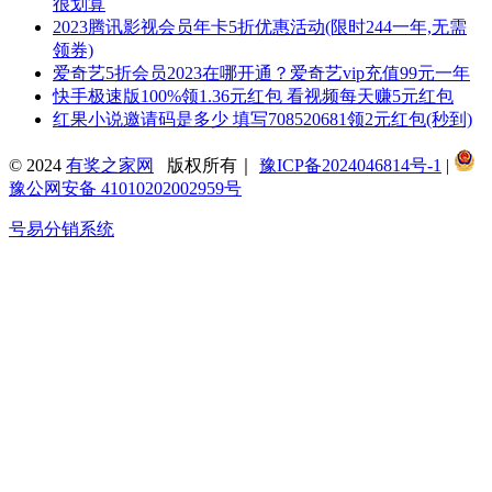
很划算
2023腾讯影视会员年卡5折优惠活动(限时244一年,无需
领券)
爱奇艺5折会员2023在哪开通？爱奇艺vip充值99元一年
快手极速版100%领1.36元红包 看视频每天赚5元红包
红果小说邀请码是多少 填写708520681领2元红包(秒到)
© 2024
有奖之家网
版权所有｜
豫ICP备2024046814号-1
|
豫公网安备 41010202002959号
号易分销系统