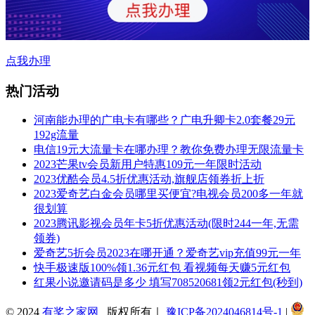
点我办理
热门活动
河南能办理的广电卡有哪些？广电升卿卡2.0套餐29元
192g流量
电信19元大流量卡在哪办理？教你免费办理无限流量卡
2023芒果tv会员新用户特惠109元一年限时活动
2023优酷会员4.5折优惠活动,旗舰店领券折上折
2023爱奇艺白金会员哪里买便宜?电视会员200多一年就
很划算
2023腾讯影视会员年卡5折优惠活动(限时244一年,无需
领券)
爱奇艺5折会员2023在哪开通？爱奇艺vip充值99元一年
快手极速版100%领1.36元红包 看视频每天赚5元红包
红果小说邀请码是多少 填写708520681领2元红包(秒到)
© 2024
有奖之家网
版权所有｜
豫ICP备2024046814号-1
|