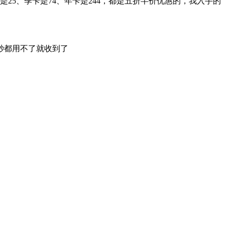
5、季卡是74、年卡是244，都是五折半价优惠的，我入手的
秒都用不了就收到了