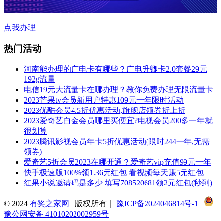
点我办理
热门活动
河南能办理的广电卡有哪些？广电升卿卡2.0套餐29元
192g流量
电信19元大流量卡在哪办理？教你免费办理无限流量卡
2023芒果tv会员新用户特惠109元一年限时活动
2023优酷会员4.5折优惠活动,旗舰店领券折上折
2023爱奇艺白金会员哪里买便宜?电视会员200多一年就
很划算
2023腾讯影视会员年卡5折优惠活动(限时244一年,无需
领券)
爱奇艺5折会员2023在哪开通？爱奇艺vip充值99元一年
快手极速版100%领1.36元红包 看视频每天赚5元红包
红果小说邀请码是多少 填写708520681领2元红包(秒到)
© 2024
有奖之家网
版权所有｜
豫ICP备2024046814号-1
|
豫公网安备 41010202002959号