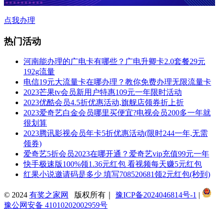
点我办理
热门活动
河南能办理的广电卡有哪些？广电升卿卡2.0套餐29元
192g流量
电信19元大流量卡在哪办理？教你免费办理无限流量卡
2023芒果tv会员新用户特惠109元一年限时活动
2023优酷会员4.5折优惠活动,旗舰店领券折上折
2023爱奇艺白金会员哪里买便宜?电视会员200多一年就
很划算
2023腾讯影视会员年卡5折优惠活动(限时244一年,无需
领券)
爱奇艺5折会员2023在哪开通？爱奇艺vip充值99元一年
快手极速版100%领1.36元红包 看视频每天赚5元红包
红果小说邀请码是多少 填写708520681领2元红包(秒到)
© 2024
有奖之家网
版权所有｜
豫ICP备2024046814号-1
|
豫公网安备 41010202002959号