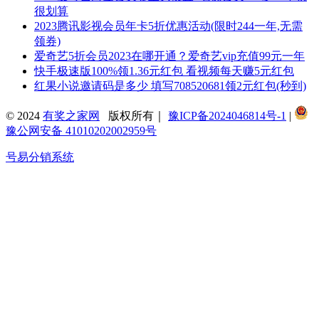
很划算
2023腾讯影视会员年卡5折优惠活动(限时244一年,无需
领券)
爱奇艺5折会员2023在哪开通？爱奇艺vip充值99元一年
快手极速版100%领1.36元红包 看视频每天赚5元红包
红果小说邀请码是多少 填写708520681领2元红包(秒到)
© 2024
有奖之家网
版权所有｜
豫ICP备2024046814号-1
|
豫公网安备 41010202002959号
号易分销系统