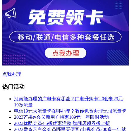
点我办理
热门活动
河南能办理的广电卡有哪些？广电升卿卡2.0套餐29元
192g流量
电信19元大流量卡在哪办理？教你免费办理无限流量卡
2023芒果tv会员新用户特惠109元一年限时活动
2023优酷会员4.5折优惠活动,旗舰店领券折上折
2023爱奇艺白金会员哪里买便宜?电视会员200多一年就