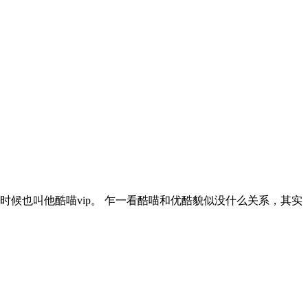
时候也叫他酷喵vip。 乍一看酷喵和优酷貌似没什么关系，其实