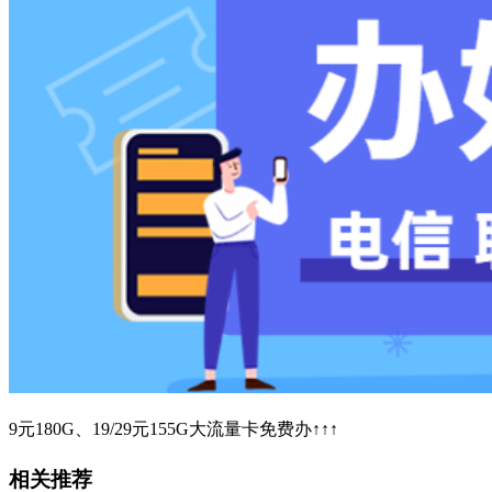
9元180G、19/29元155G大流量卡免费办↑↑↑
相关推荐