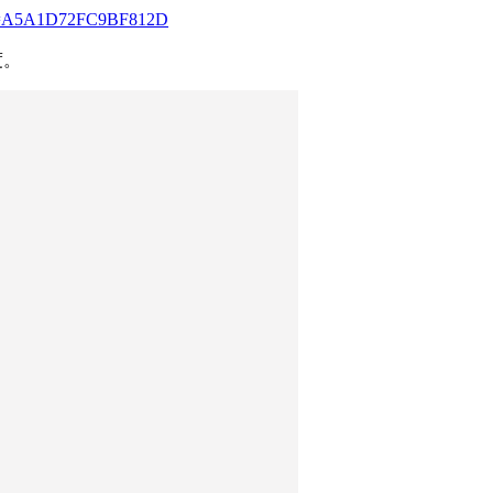
Code=A5A1D72FC9BF812D
度。