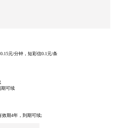
.15元/分钟，短彩信0.1元/条
续
到期可续
，有效期4年，到期可续;