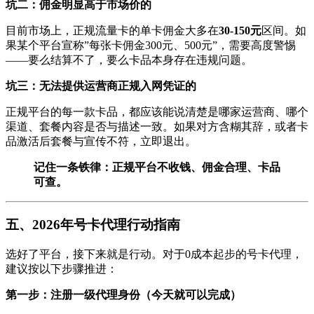
坑二：佣金明显高于市场价的
目前市场上，正规流量卡的单卡佣金大多在
30-150元
区间。如
果某个平台宣称”每张卡佣金300元、500元”，需要高度警惕
——要么结算不了，要么卡品本身存在违规问题。
坑三：无法提供运营商正规入网凭证的
正规平台的每一款卡品，都应该能说清楚是哪家运营商、哪个
渠道、套餐内容是否与描述一致。如果对方含糊其辞，或者卡
品激活后套餐与宣传不符，立即退出。
记住一条铁律：正规平台不收钱、佣金合理、卡品
可查。
五、2026年号卡代理行动指南
选好了平台，接下来就是行动。对于0成本起步的号卡代理，
建议按以下步骤推进：
第一步：注册一级代理身份（今天就可以完成）