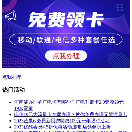
点我办理
热门活动
河南能办理的广电卡有哪些？广电升卿卡2.0套餐29元
192g流量
电信19元大流量卡在哪办理？教你免费办理无限流量卡
2023芒果tv会员新用户特惠109元一年限时活动
2023优酷会员4.5折优惠活动,旗舰店领券折上折