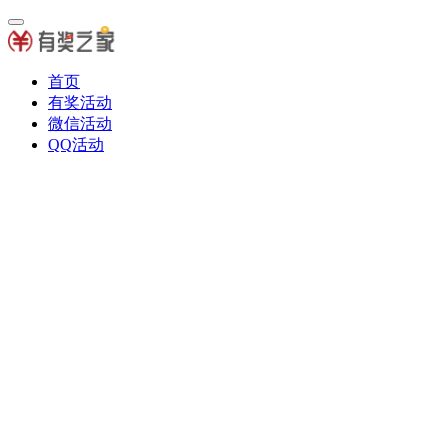
首页
有奖活动
微信活动
QQ活动