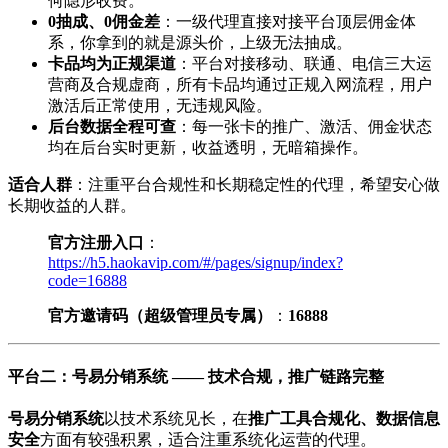
何隐形收费。
0抽成、0佣金差
：一级代理直接对接平台顶层佣金体
系，你拿到的就是源头价，上级无法抽成。
卡品均为正规渠道
：平台对接移动、联通、电信三大运
营商及合规虚商，所有卡品均通过正规入网流程，用户
激活后正常使用，无违规风险。
后台数据全程可查
：每一张卡的推广、激活、佣金状态
均在后台实时更新，收益透明，无暗箱操作。
适合人群
：注重平台合规性和长期稳定性的代理，希望安心做
长期收益的人群。
官方注册入口
：
https://h5.haokavip.com/#/pages/signup/index?
code=16888
官方邀请码（超级管理员专属）
：
16888
平台二：号易分销系统 —— 技术合规，推广链路完整
号易分销系统
以技术系统见长，在
推广工具合规化、数据信息
安全
方面有较强积累，适合注重系统化运营的代理。