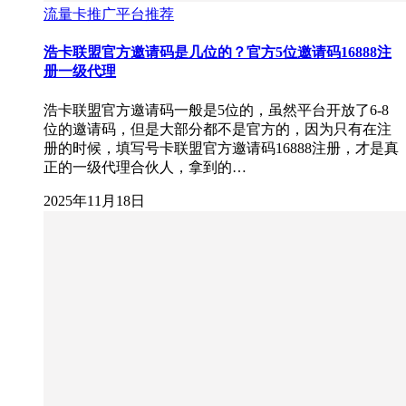
流量卡推广平台推荐
浩卡联盟官方邀请码是几位的？官方5位邀请码16888注
册一级代理
浩卡联盟官方邀请码一般是5位的，虽然平台开放了6-8
位的邀请码，但是大部分都不是官方的，因为只有在注
册的时候，填写号卡联盟官方邀请码16888注册，才是真
正的一级代理合伙人，拿到的…
2025年11月18日