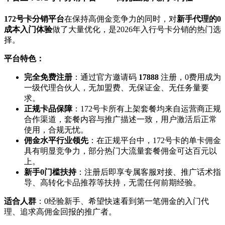
172号卡分销平台
在保持高佣金竞争力的同时，对
新手代理的0
成本入门体验
做了大量优化，是2026年入行号卡分销的热门选
择。
平台特色：
完全免费注册
：通过官方邀请码
17888
注册，0费用成为
一级代理合伙人，无加盟费、无保证金、无任务量要
求。
正规卡品保障
：172号卡所有上架套餐均来自运营商正规
合作渠道，套餐内容与推广描述一致，用户激活后正常
使用，合规无忧。
佣金水平行业领先
：在正规平台中，172号卡的单卡佣金
具有明显竞争力，部分热门大流量套餐佣金可达百元以
上。
新手0门槛扶持
：注册后即享专属客服对接、推广话术指
导、高转化卡品推荐等扶持，无需任何前期经验。
适合人群
：0经验新手、希望快速看到第一笔佣金的入门代
理、追求高佣金回报的推广者。