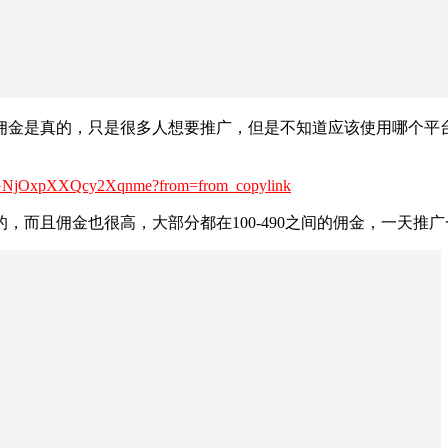
佣金是真的，只是很多人想要推广，但是不知道应该使用哪个平
roGNjOxpXXQcy2Xqnme?from=from_copylink
，而且佣金也很高，大部分都在100-490之间的佣金，一天推