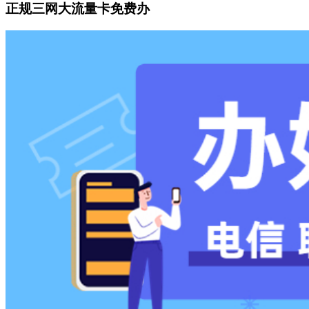
正规三网大流量卡免费办