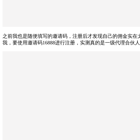
之前我也是随便填写的邀请码，注册后才发现自己的佣金实在
我，要使用邀请码16888进行注册，实测真的是一级代理合