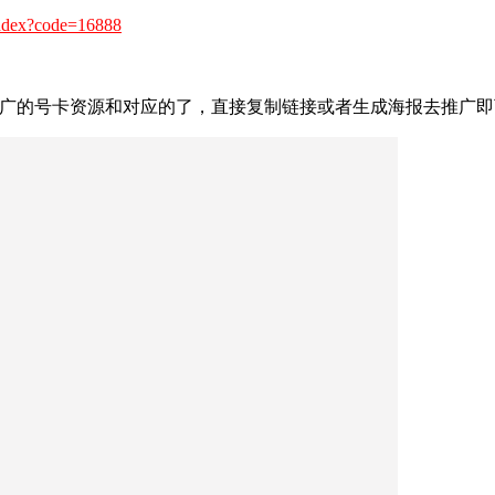
/index?code=16888
推广的号卡资源和对应的了，直接复制链接或者生成海报去推广即