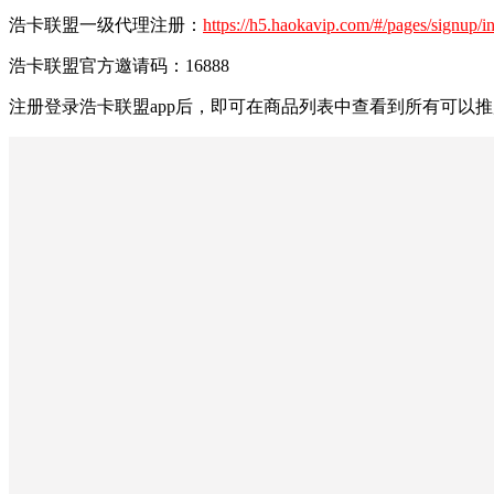
浩卡联盟一级代理注册：
https://h5.haokavip.com/#/pages/signup
浩卡联盟官方邀请码：16888
注册登录浩卡联盟app后，即可在商品列表中查看到所有可以