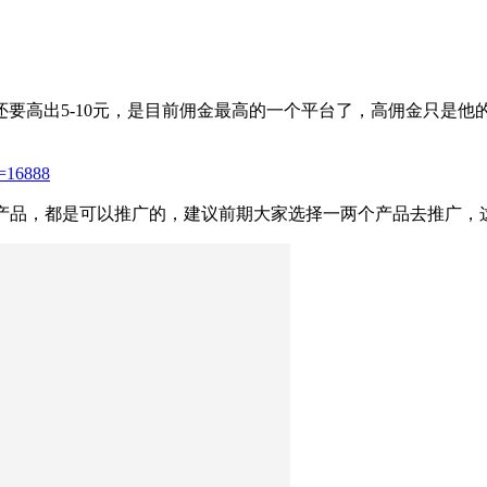
要高出5-10元，是目前佣金最高的一个平台了，高佣金只是
e=16888
的产品，都是可以推广的，建议前期大家选择一两个产品去推广，