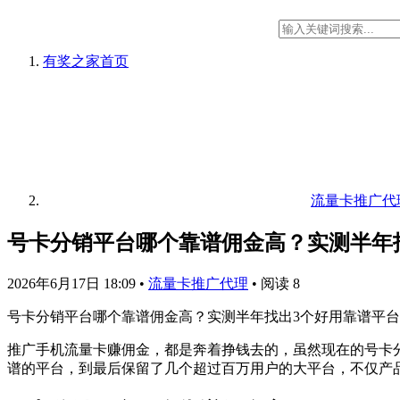
有奖之家
首页
流量卡推广代
号卡分销平台哪个靠谱佣金高？实测半年
2026年6月17日 18:09
•
流量卡推广代理
•
阅读 8
号卡分销平台哪个靠谱佣金高？实测半年找出3个好用靠谱平
推广手机流量卡赚佣金，都是奔着挣钱去的，虽然现在的号卡
谱的平台，到最后保留了几个超过百万用户的大平台，不仅产