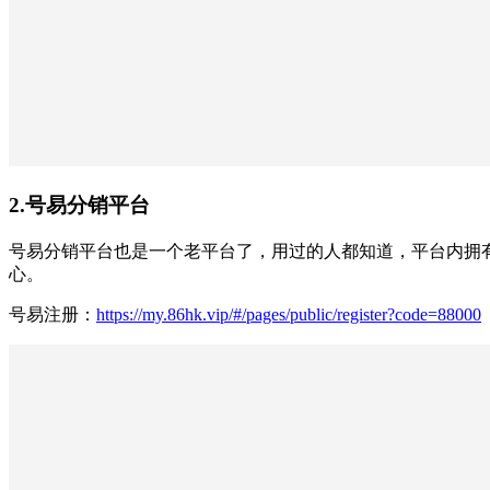
2.号易分销平台
号易分销平台也是一个老平台了，用过的人都知道，平台内拥
心。
号易注册：
https://my.86hk.vip/#/pages/public/register?code=88000