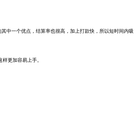
他的其中一个优点，结算率也很高，加上打款快，所以短时间内吸
这样更加容易上手。