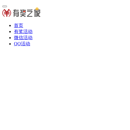
首页
有奖活动
微信活动
QQ活动