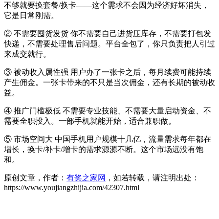
不够就要换套餐/换卡——这个需求不会因为经济好坏消失，
它是日常刚需。
② 不需要囤货发货 你不需要自己进货压库存，不需要打包发
快递，不需要处理售后问题。平台全包了，你只负责把人引过
来成交就行。
③ 被动收入属性强 用户办了一张卡之后，每月续费可能持续
产生佣金。一张卡带来的不只是当次佣金，还有长期的被动收
益。
④ 推广门槛极低 不需要专业技能、不需要大量启动资金、不
需要全职投入。一部手机就能开始，适合兼职做。
⑤ 市场空间大 中国手机用户规模十几亿，流量需求每年都在
增长，换卡/补卡/增卡的需求源源不断。这个市场远没有饱
和。
原创文章，作者：
有奖之家网
，如若转载，请注明出处：
https://www.youjiangzhijia.com/42307.html