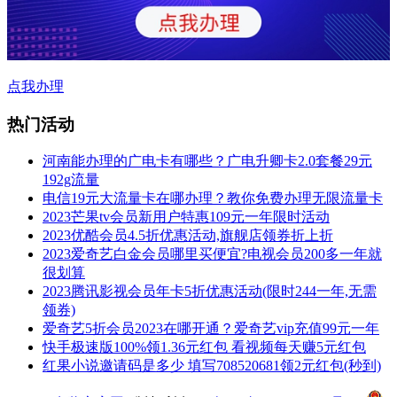
点我办理
热门活动
河南能办理的广电卡有哪些？广电升卿卡2.0套餐29元
192g流量
电信19元大流量卡在哪办理？教你免费办理无限流量卡
2023芒果tv会员新用户特惠109元一年限时活动
2023优酷会员4.5折优惠活动,旗舰店领券折上折
2023爱奇艺白金会员哪里买便宜?电视会员200多一年就
很划算
2023腾讯影视会员年卡5折优惠活动(限时244一年,无需
领券)
爱奇艺5折会员2023在哪开通？爱奇艺vip充值99元一年
快手极速版100%领1.36元红包 看视频每天赚5元红包
红果小说邀请码是多少 填写708520681领2元红包(秒到)