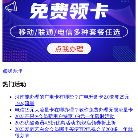
点我办理
热门活动
河南能办理的广电卡有哪些？广电升卿卡2.0套餐29元
192g流量
电信19元大流量卡在哪办理？教你免费办理无限流量卡
2023芒果tv会员新用户特惠109元一年限时活动
2023优酷会员4.5折优惠活动,旗舰店领券折上折
2023爱奇艺白金会员哪里买便宜?电视会员200多一年就
很划算