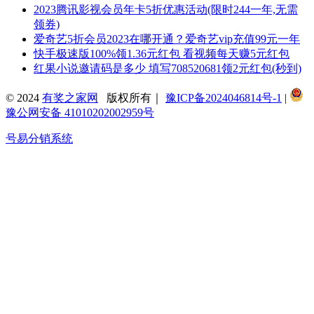
2023腾讯影视会员年卡5折优惠活动(限时244一年,无需
领券)
爱奇艺5折会员2023在哪开通？爱奇艺vip充值99元一年
快手极速版100%领1.36元红包 看视频每天赚5元红包
红果小说邀请码是多少 填写708520681领2元红包(秒到)
© 2024
有奖之家网
版权所有｜
豫ICP备2024046814号-1
|
豫公网安备 41010202002959号
号易分销系统