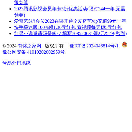
很划算
2023腾讯影视会员年卡5折优惠活动(限时244一年,无需
领券)
爱奇艺5折会员2023在哪开通？爱奇艺vip充值99元一年
快手极速版100%领1.36元红包 看视频每天赚5元红包
红果小说邀请码是多少 填写708520681领2元红包(秒到)
© 2024
有奖之家网
版权所有｜
豫ICP备2024046814号-1
|
豫公网安备 41010202002959号
号易分销系统