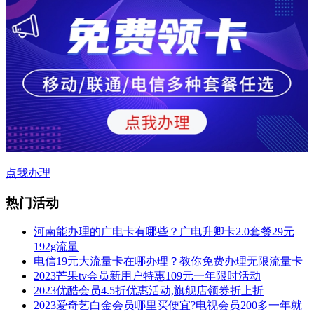
点我办理
热门活动
河南能办理的广电卡有哪些？广电升卿卡2.0套餐29元
192g流量
电信19元大流量卡在哪办理？教你免费办理无限流量卡
2023芒果tv会员新用户特惠109元一年限时活动
2023优酷会员4.5折优惠活动,旗舰店领券折上折
2023爱奇艺白金会员哪里买便宜?电视会员200多一年就