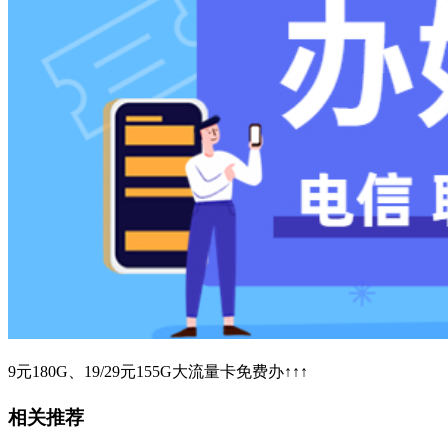
9元180G、19/29元155G大流量卡免费办↑↑↑
相关推荐