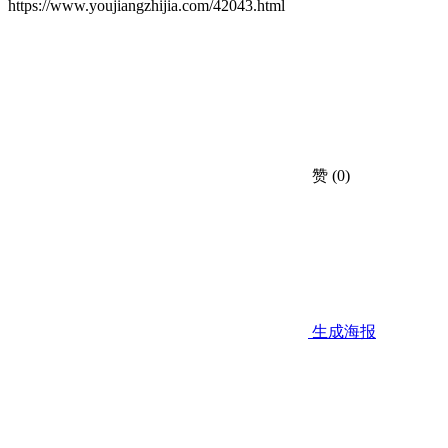
https://www.youjiangzhijia.com/42043.html
赞
(0)
生成海报