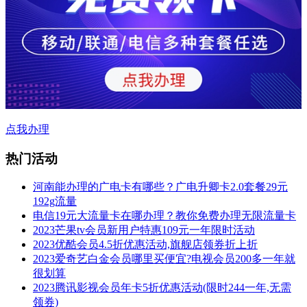
点我办理
热门活动
河南能办理的广电卡有哪些？广电升卿卡2.0套餐29元
192g流量
电信19元大流量卡在哪办理？教你免费办理无限流量卡
2023芒果tv会员新用户特惠109元一年限时活动
2023优酷会员4.5折优惠活动,旗舰店领券折上折
2023爱奇艺白金会员哪里买便宜?电视会员200多一年就
很划算
2023腾讯影视会员年卡5折优惠活动(限时244一年,无需
领券)