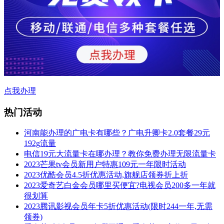
点我办理
热门活动
河南能办理的广电卡有哪些？广电升卿卡2.0套餐29元
192g流量
电信19元大流量卡在哪办理？教你免费办理无限流量卡
2023芒果tv会员新用户特惠109元一年限时活动
2023优酷会员4.5折优惠活动,旗舰店领券折上折
2023爱奇艺白金会员哪里买便宜?电视会员200多一年就
很划算
2023腾讯影视会员年卡5折优惠活动(限时244一年,无需
领券)