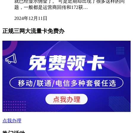
就已经显示佣金了。 可是近期却出现了很多这样的问
题，一般都是运营商回传和172获…
2024年12月11日
正规三网大流量卡免费办
点我办理