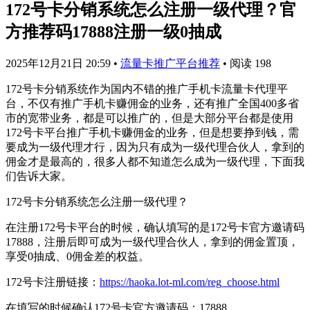
172号卡分销系统怎么注册一级代理？官
方推荐码17888注册一级0抽成
2025年12月21日 20:59
•
流量卡推广平台推荐
•
阅读 198
172号卡分销系统作为国内不错的推广手机卡流量卡代理平
台，不仅有推广手机卡赚佣金的业务，还有推广全国400多省
市的宽带业务，都是可以推广的，但是大部分平台都是使用
172号卡平台推广手机卡赚佣金的业务，但是想要挣到钱，需
要成为一级代理才行，因为只有成为一级代理合伙人，拿到的
佣金才是最高的，很多人都不知道怎么成为一级代理，下面我
们告诉大家。
172号卡分销系统怎么注册一级代理？
在注册172号卡平台的时候，确认填写的是172号卡官方邀请码
17888，注册后即可成为一级代理合伙人，拿到的佣金置顶，
享受0抽成、0佣金差的权益。
172号卡注册链接：
https://haoka.lot-ml.com/reg_choose.html
在填写的时候确认172号卡官方邀请码：17888