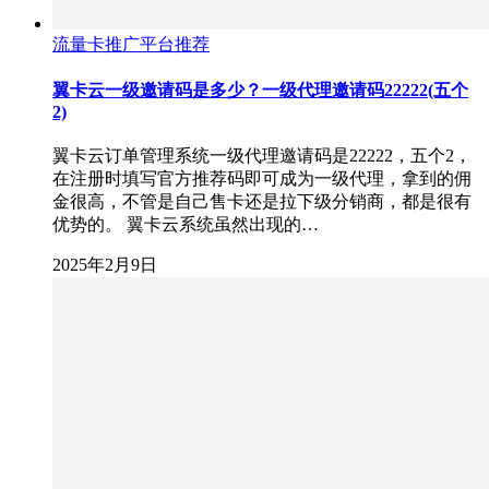
流量卡推广平台推荐
翼卡云一级邀请码是多少？一级代理邀请码22222(五个
2)
翼卡云订单管理系统一级代理邀请码是22222，五个2，
在注册时填写官方推荐码即可成为一级代理，拿到的佣
金很高，不管是自己售卡还是拉下级分销商，都是很有
优势的。 翼卡云系统虽然出现的…
2025年2月9日