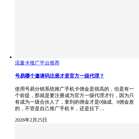
流量卡推广平台推荐
号易哪个邀请码注册才是官方一级代理？
使用号易分销系统推广手机卡佣金是很高的，但是有一
个前提，那就是要注册成为官方一级代理才行，因为只
有成为一级合伙人了，拿到的佣金才是0抽成、0佣金差
的，不管是自己推广手机卡，还是拉下…
2026年2月25日