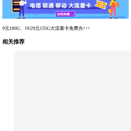
9元180G、19/29元155G大流量卡免费办↑↑↑
相关推荐