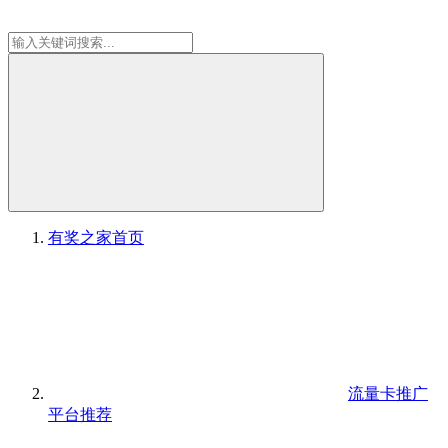
有奖之家
首页
流量卡推广
平台推荐