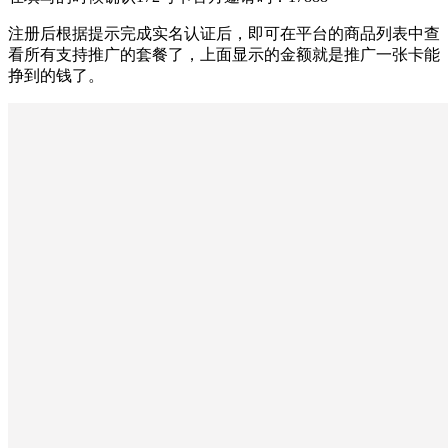
注册后根据提示完成实名认证后，即可在平台的商品列表中查
看所有支持推广的套餐了，上面显示的金额就是推广一张卡能
挣到的钱了。