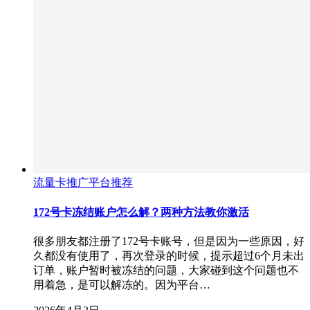
流量卡推广平台推荐
172号卡冻结账户怎么解？两种方法教你激活
很多朋友都注册了172号卡账号，但是因为一些原因，好
久都没有使用了，再次登录的时候，提示超过6个月未出
订单，账户暂时被冻结的问题，大家碰到这个问题也不
用着急，是可以解冻的。因为平台…