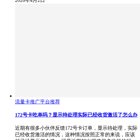
2026年4月2日
流量卡推广平台推荐
172号卡吃单吗？显示待处理实际已经收货激活了怎么办
近期有很多小伙伴反馈172号卡订单，显示待处理，实际
已经收货激活的情况，这种情况按照正常的来说，应该