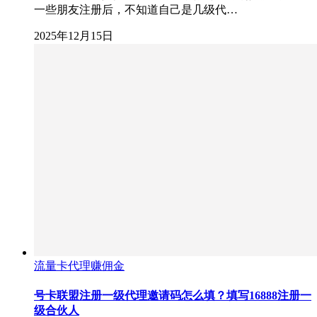
一些朋友注册后，不知道自己是几级代…
2025年12月15日
流量卡代理赚佣金
号卡联盟注册一级代理邀请码怎么填？填写16888注册一
级合伙人