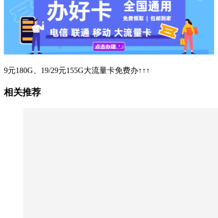
9元180G、19/29元155G大流量卡免费办↑↑↑
相关推荐