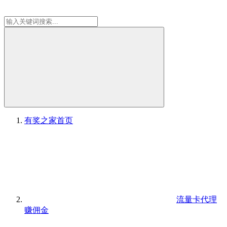
有奖之家
首页
流量卡代理
赚佣金