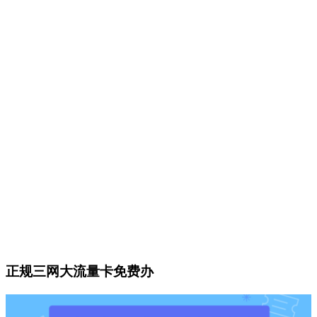
正规三网大流量卡免费办