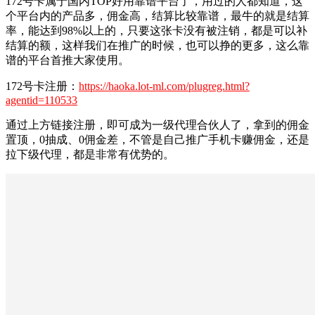
172号卡属于国内TOP好用靠谱平台了，用过的人都知道，这
个平台内的产品多，佣金高，结算比较靠谱，最牛的就是结算
率，能达到98%以上的，只要这张卡没有被注销，都是可以补
结算的额，这样我们在推广的时候，也可以挣的更多，这么靠
谱的平台首推大家使用。
172号卡注册：
https://haoka.lot-ml.com/plugreg.html?
agentid=110533
通过上方链接注册，即可成为一级代理合伙人了，拿到的佣金
置顶，0抽成、0佣金差，不管是自己推广手机卡赚佣金，还是
拉下级代理，都是非常有优势的。