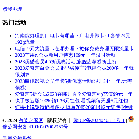
点我办理
热门活动
河南能办理的广电卡有哪些？广电升卿卡2.0套餐29元
192g流量
电信19元大流量卡在哪办理？教你免费办理无限流量卡
2023芒果tv会员新用户特惠109元一年限时活动
2023优酷会员4.5折优惠活动,旗舰店领券折上折
2023爱奇艺白金会员哪里买便宜?电视会员200多一年就
很划算
2023腾讯影视会员年卡5折优惠活动(限时244一年,无需
领券)
爱奇艺5折会员2023在哪开通？爱奇艺vip充值99元一年
快手极速版100%领1.36元红包 看视频每天赚5元红包
红果小说邀请码是多少 填写708520681领2元红包(秒到)
© 2024
有奖之家网
版权所有｜
豫ICP备2024046814号-1
|
豫公网安备 41010202002959号
号易分销系统