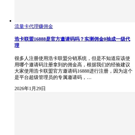
流量卡代理赚佣金
浩卡联盟16888是官方邀请码吗？实测佣金0抽成一级代
理
很多人注册使用浩卡联盟分销系统，但是不知道应该使
用哪个邀请码注册拿到的佣金高，根据我们的经验建议
大家使用浩卡联盟官方邀请码16888进行注册，因为这个
是平台超级管理员的专属邀请码，…
2026年1月29日