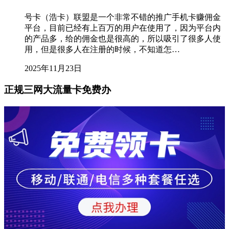
号卡（浩卡）联盟是一个非常不错的推广手机卡赚佣金
平台，目前已经有上百万的用户在使用了，因为平台内
的产品多，给的佣金也是很高的，所以吸引了很多人使
用，但是很多人在注册的时候，不知道怎…
2025年11月23日
正规三网大流量卡免费办