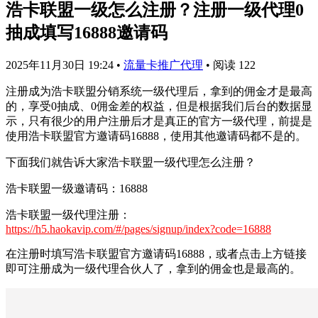
浩卡联盟一级怎么注册？注册一级代理0
抽成填写16888邀请码
2025年11月30日 19:24
•
流量卡推广代理
•
阅读 122
注册成为浩卡联盟分销系统一级代理后，拿到的佣金才是最高
的，享受0抽成、0佣金差的权益，但是根据我们后台的数据显
示，只有很少的用户注册后才是真正的官方一级代理，前提是
使用浩卡联盟官方邀请码16888，使用其他邀请码都不是的。
下面我们就告诉大家浩卡联盟一级代理怎么注册？
浩卡联盟一级邀请码：16888
浩卡联盟一级代理注册：
https://h5.haokavip.com/#/pages/signup/index?code=16888
在注册时填写浩卡联盟官方邀请码16888，或者点击上方链接
即可注册成为一级代理合伙人了，拿到的佣金也是最高的。