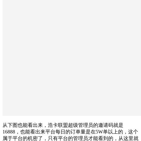
从下图也能看出来，浩卡联盟超级管理员的邀请码就是
16888，也能看出来平台每日的订单量是在5W单以上的，这个
属于平台的机密了，只有平台的管理员才能看到的，从这里就