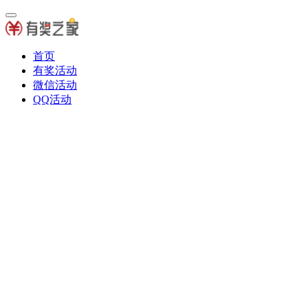
首页
有奖活动
微信活动
QQ活动