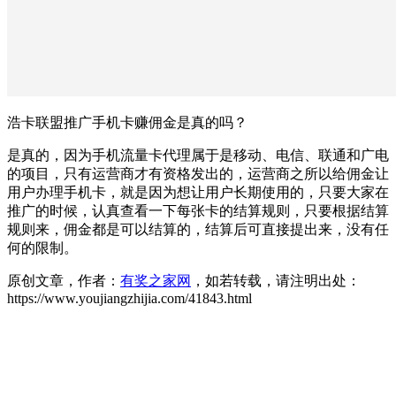
浩卡联盟推广手机卡赚佣金是真的吗？
是真的，因为手机流量卡代理属于是移动、电信、联通和广电
的项目，只有运营商才有资格发出的，运营商之所以给佣金让
用户办理手机卡，就是因为想让用户长期使用的，只要大家在
推广的时候，认真查看一下每张卡的结算规则，只要根据结算
规则来，佣金都是可以结算的，结算后可直接提出来，没有任
何的限制。
原创文章，作者：
有奖之家网
，如若转载，请注明出处：
https://www.youjiangzhijia.com/41843.html