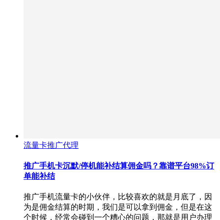
流量卡推广代理
推广手机卡沉默/停机能补结算佣金吗？靠谱平台98%订
单能补结
推广手机流量卡的小伙伴，比较喜欢的就是月底了，因
为是佣金结算的时期，我们是可以拿到佣金，但是在这
个时候，经常会碰到一个糟心的问题，那就是用户办理