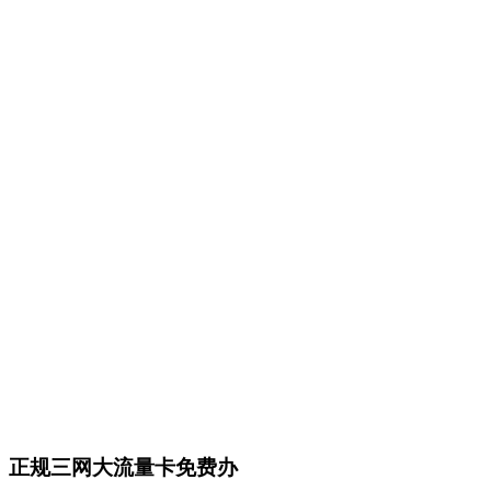
正规三网大流量卡免费办