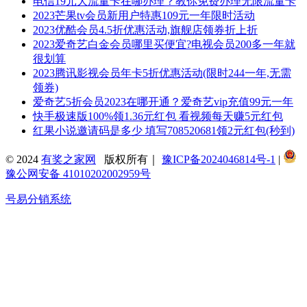
电信19元大流量卡在哪办理？教你免费办理无限流量卡
2023芒果tv会员新用户特惠109元一年限时活动
2023优酷会员4.5折优惠活动,旗舰店领券折上折
2023爱奇艺白金会员哪里买便宜?电视会员200多一年就
很划算
2023腾讯影视会员年卡5折优惠活动(限时244一年,无需
领券)
爱奇艺5折会员2023在哪开通？爱奇艺vip充值99元一年
快手极速版100%领1.36元红包 看视频每天赚5元红包
红果小说邀请码是多少 填写708520681领2元红包(秒到)
© 2024
有奖之家网
版权所有｜
豫ICP备2024046814号-1
|
豫公网安备 41010202002959号
号易分销系统