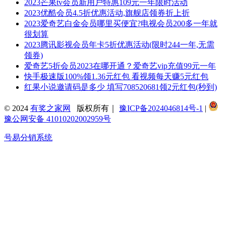
2023芒果tv会员新用户特惠109元一年限时活动
2023优酷会员4.5折优惠活动,旗舰店领券折上折
2023爱奇艺白金会员哪里买便宜?电视会员200多一年就
很划算
2023腾讯影视会员年卡5折优惠活动(限时244一年,无需
领券)
爱奇艺5折会员2023在哪开通？爱奇艺vip充值99元一年
快手极速版100%领1.36元红包 看视频每天赚5元红包
红果小说邀请码是多少 填写708520681领2元红包(秒到)
© 2024
有奖之家网
版权所有｜
豫ICP备2024046814号-1
|
豫公网安备 41010202002959号
号易分销系统