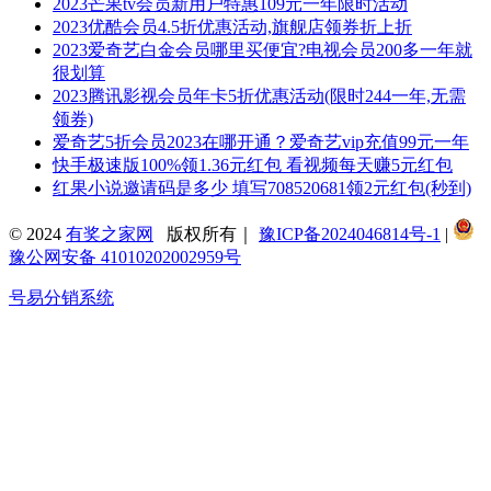
2023芒果tv会员新用户特惠109元一年限时活动
2023优酷会员4.5折优惠活动,旗舰店领券折上折
2023爱奇艺白金会员哪里买便宜?电视会员200多一年就
很划算
2023腾讯影视会员年卡5折优惠活动(限时244一年,无需
领券)
爱奇艺5折会员2023在哪开通？爱奇艺vip充值99元一年
快手极速版100%领1.36元红包 看视频每天赚5元红包
红果小说邀请码是多少 填写708520681领2元红包(秒到)
© 2024
有奖之家网
版权所有｜
豫ICP备2024046814号-1
|
豫公网安备 41010202002959号
号易分销系统