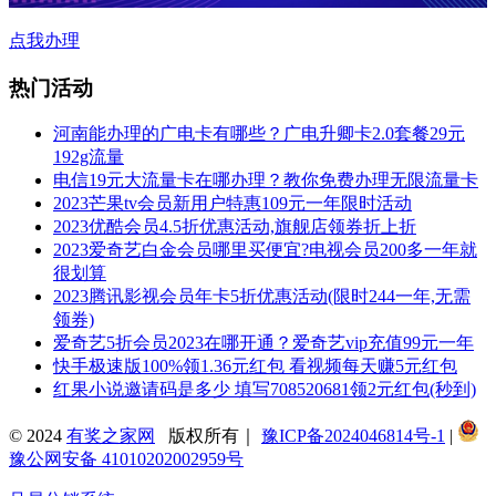
点我办理
热门活动
河南能办理的广电卡有哪些？广电升卿卡2.0套餐29元
192g流量
电信19元大流量卡在哪办理？教你免费办理无限流量卡
2023芒果tv会员新用户特惠109元一年限时活动
2023优酷会员4.5折优惠活动,旗舰店领券折上折
2023爱奇艺白金会员哪里买便宜?电视会员200多一年就
很划算
2023腾讯影视会员年卡5折优惠活动(限时244一年,无需
领券)
爱奇艺5折会员2023在哪开通？爱奇艺vip充值99元一年
快手极速版100%领1.36元红包 看视频每天赚5元红包
红果小说邀请码是多少 填写708520681领2元红包(秒到)
© 2024
有奖之家网
版权所有｜
豫ICP备2024046814号-1
|
豫公网安备 41010202002959号