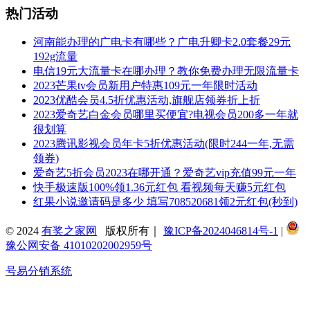
热门活动
河南能办理的广电卡有哪些？广电升卿卡2.0套餐29元
192g流量
电信19元大流量卡在哪办理？教你免费办理无限流量卡
2023芒果tv会员新用户特惠109元一年限时活动
2023优酷会员4.5折优惠活动,旗舰店领券折上折
2023爱奇艺白金会员哪里买便宜?电视会员200多一年就
很划算
2023腾讯影视会员年卡5折优惠活动(限时244一年,无需
领券)
爱奇艺5折会员2023在哪开通？爱奇艺vip充值99元一年
快手极速版100%领1.36元红包 看视频每天赚5元红包
红果小说邀请码是多少 填写708520681领2元红包(秒到)
© 2024
有奖之家网
版权所有｜
豫ICP备2024046814号-1
|
豫公网安备 41010202002959号
号易分销系统