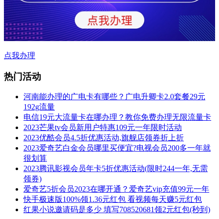
点我办理
热门活动
河南能办理的广电卡有哪些？广电升卿卡2.0套餐29元
192g流量
电信19元大流量卡在哪办理？教你免费办理无限流量卡
2023芒果tv会员新用户特惠109元一年限时活动
2023优酷会员4.5折优惠活动,旗舰店领券折上折
2023爱奇艺白金会员哪里买便宜?电视会员200多一年就
很划算
2023腾讯影视会员年卡5折优惠活动(限时244一年,无需
领券)
爱奇艺5折会员2023在哪开通？爱奇艺vip充值99元一年
快手极速版100%领1.36元红包 看视频每天赚5元红包
红果小说邀请码是多少 填写708520681领2元红包(秒到)