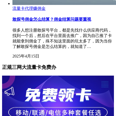
流量卡代理赚佣金
敢探号佣金怎么结算？佣金结算问题要重视
很多人想注册敢探号平台，都是先找什么供应商代码，
找到一个后，然后在平台里面去推广，因为自己推了卡
就能拿到佣金了，殊不知这里面的坑太多了，因为当你
了解敢探号佣金是怎么结算的，就知道了…
2025年4月15日
正规三网大流量卡免费办