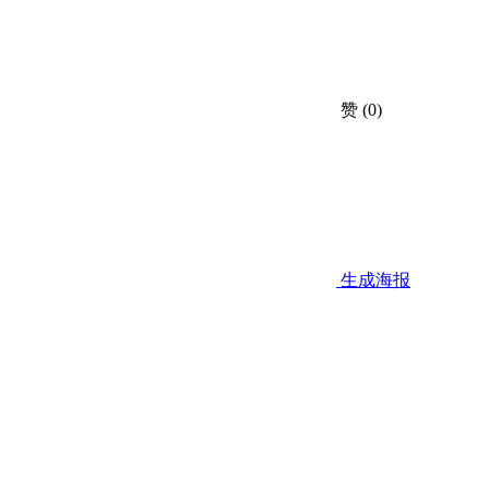
赞
(0)
生成海报