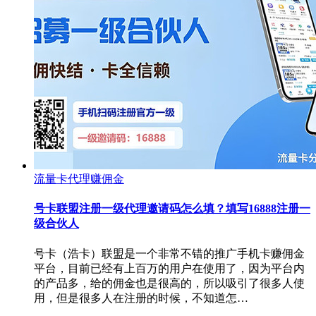
流量卡代理赚佣金
号卡联盟注册一级代理邀请码怎么填？填写16888注册一
级合伙人
号卡（浩卡）联盟是一个非常不错的推广手机卡赚佣金
平台，目前已经有上百万的用户在使用了，因为平台内
的产品多，给的佣金也是很高的，所以吸引了很多人使
用，但是很多人在注册的时候，不知道怎…