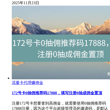
2025年11月23日
流量卡代理赚佣金
172号卡0抽佣推荐码17888，填写注册0抽成佣金置顶
注册172号卡想要拿到高佣金，就需要使用0抽佣推荐码
17888注册，因为这个平台超级管理员的邀请码，是默认