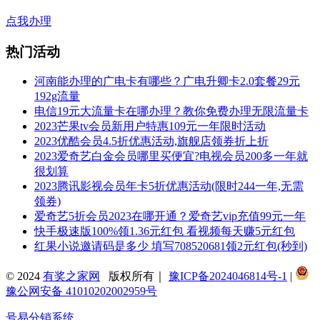
点我办理
热门活动
河南能办理的广电卡有哪些？广电升卿卡2.0套餐29元
192g流量
电信19元大流量卡在哪办理？教你免费办理无限流量卡
2023芒果tv会员新用户特惠109元一年限时活动
2023优酷会员4.5折优惠活动,旗舰店领券折上折
2023爱奇艺白金会员哪里买便宜?电视会员200多一年就
很划算
2023腾讯影视会员年卡5折优惠活动(限时244一年,无需
领券)
爱奇艺5折会员2023在哪开通？爱奇艺vip充值99元一年
快手极速版100%领1.36元红包 看视频每天赚5元红包
红果小说邀请码是多少 填写708520681领2元红包(秒到)
© 2024
有奖之家网
版权所有｜
豫ICP备2024046814号-1
|
豫公网安备 41010202002959号
号易分销系统