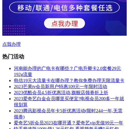
点我办理
热门活动
河南能办理的广电卡有哪些？广电升卿卡2.0套餐29元
192g流量
电信19元大流量卡在哪办理？教你免费办理无限流量卡
2023芒果tv会员新用户特惠109元一年限时活动
2023优酷会员4.5折优惠活动,旗舰店领券折上折
2023爱奇艺白金会员哪里买便宜?电视会员200多一年就
很划算
2023腾讯影视会员年卡5折优惠活动(限时244一年,无需
领券)
爱奇艺5折会员2023在哪开通？爱奇艺vip充值99元一年
快手极速版100%领1.36元红包 看视频每天赚5元红包