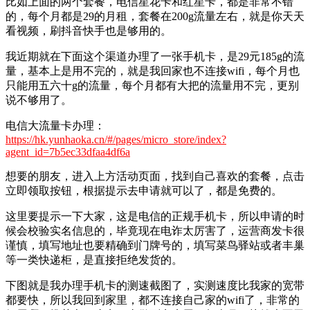
比如上面的两个套餐，电信星花卡和红星卡，都是非常不错
的，每个月都是29的月租，套餐在200g流量左右，就是你天天
看视频，刷抖音快手也是够用的。
我近期就在下面这个渠道办理了一张手机卡，是29元185g的流
量，基本上是用不完的，就是我回家也不连接wifi，每个月也
只能用五六十g的流量，每个月都有大把的流量用不完，更别
说不够用了。
电信大流量卡办理：
https://hk.yunhaoka.cn/#/pages/micro_store/index?
agent_id=7b5ec33dfaa4df6a
想要的朋友，进入上方活动页面，找到自己喜欢的套餐，点击
立即领取按钮，根据提示去申请就可以了，都是免费的。
这里要提示一下大家，这是电信的正规手机卡，所以申请的时
候会校验实名信息的，毕竟现在电诈太厉害了，运营商发卡很
谨慎，填写地址也要精确到门牌号的，填写菜鸟驿站或者丰巢
等一类快递柜，是直接拒绝发货的。
下图就是我办理手机卡的测速截图了，实测速度比我家的宽带
都要快，所以我回到家里，都不连接自己家的wifi了，非常的