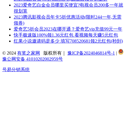
2023爱奇艺白金会员哪里买便宜?电视会员200多一年就
很划算
2023腾讯影视会员年卡5折优惠活动(限时244一年,无需
领券)
爱奇艺5折会员2023在哪开通？爱奇艺vip充值99元一年
快手极速版100%领1.36元红包 看视频每天赚5元红包
红果小说邀请码是多少 填写708520681领2元红包(秒到)
© 2024
有奖之家网
版权所有｜
豫ICP备2024046814号-1
|
豫公网安备 41010202002959号
号易分销系统