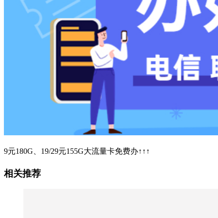
9元180G、19/29元155G大流量卡免费办↑↑↑
相关推荐