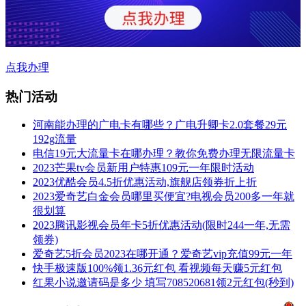
点我办理
热门活动
河南能办理的广电卡有哪些？广电升卿卡2.0套餐29元
192g流量
电信19元大流量卡在哪办理？教你免费办理无限流量卡
2023芒果tv会员新用户特惠109元一年限时活动
2023优酷会员4.5折优惠活动,旗舰店领券折上折
2023爱奇艺白金会员哪里买便宜?电视会员200多一年就
很划算
2023腾讯影视会员年卡5折优惠活动(限时244一年,无需
领券)
爱奇艺5折会员2023在哪开通？爱奇艺vip充值99元一年
快手极速版100%领1.36元红包 看视频每天赚5元红包
红果小说邀请码是多少 填写708520681领2元红包(秒到)