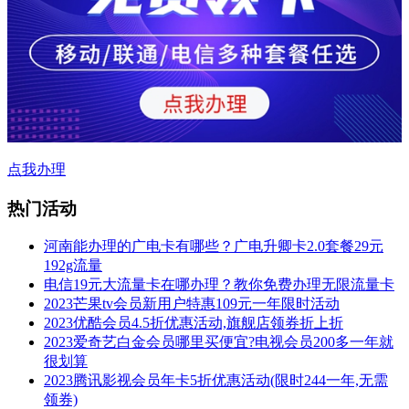
点我办理
热门活动
河南能办理的广电卡有哪些？广电升卿卡2.0套餐29元
192g流量
电信19元大流量卡在哪办理？教你免费办理无限流量卡
2023芒果tv会员新用户特惠109元一年限时活动
2023优酷会员4.5折优惠活动,旗舰店领券折上折
2023爱奇艺白金会员哪里买便宜?电视会员200多一年就
很划算
2023腾讯影视会员年卡5折优惠活动(限时244一年,无需
领券)