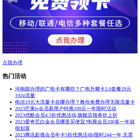
点我办理
热门活动
河南能办理的广电卡有哪些？广电升卿卡2.0套餐29元
192g流量
电信19元大流量卡在哪办理？教你免费办理无限流量卡
2023芒果tv会员新用户特惠109元一年限时活动
2023优酷会员4.5折优惠活动,旗舰店领券折上折
2023爱奇艺白金会员哪里买便宜?电视会员200多一年就
很划算
2023腾讯影视会员年卡5折优惠活动(限时244一年,无需