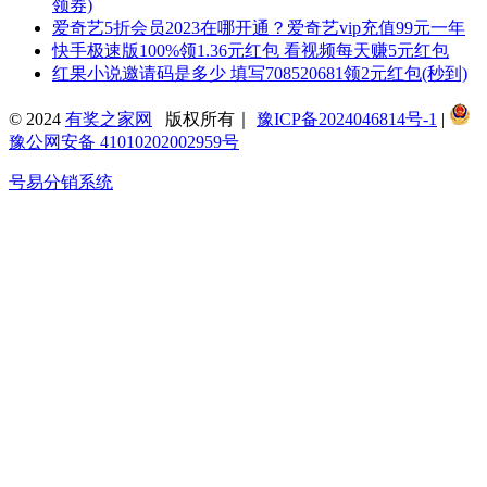
领券)
爱奇艺5折会员2023在哪开通？爱奇艺vip充值99元一年
快手极速版100%领1.36元红包 看视频每天赚5元红包
红果小说邀请码是多少 填写708520681领2元红包(秒到)
© 2024
有奖之家网
版权所有｜
豫ICP备2024046814号-1
|
豫公网安备 41010202002959号
号易分销系统