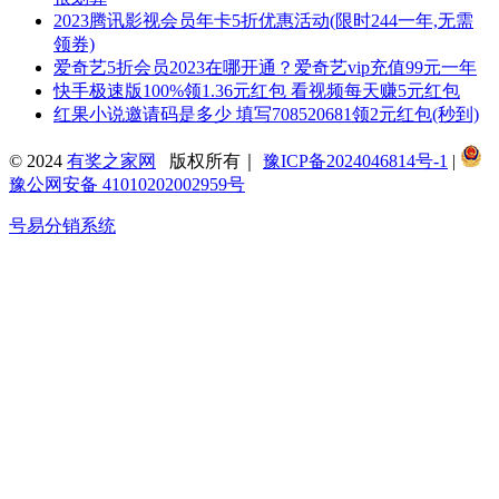
2023腾讯影视会员年卡5折优惠活动(限时244一年,无需
领券)
爱奇艺5折会员2023在哪开通？爱奇艺vip充值99元一年
快手极速版100%领1.36元红包 看视频每天赚5元红包
红果小说邀请码是多少 填写708520681领2元红包(秒到)
© 2024
有奖之家网
版权所有｜
豫ICP备2024046814号-1
|
豫公网安备 41010202002959号
号易分销系统