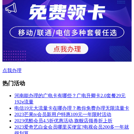
点我办理
热门活动
河南能办理的广电卡有哪些？广电升卿卡2.0套餐29元
192g流量
电信19元大流量卡在哪办理？教你免费办理无限流量卡
2023芒果tv会员新用户特惠109元一年限时活动
2023优酷会员4.5折优惠活动,旗舰店领券折上折
2023爱奇艺白金会员哪里买便宜?电视会员200多一年就
很划算