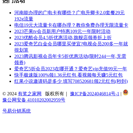
热门活动
河南能办理的广电卡有哪些？广电升卿卡2.0套餐29元
192g流量
电信19元大流量卡在哪办理？教你免费办理无限流量卡
2023芒果tv会员新用户特惠109元一年限时活动
2023优酷会员4.5折优惠活动,旗舰店领券折上折
2023爱奇艺白金会员哪里买便宜?电视会员200多一年就
很划算
2023腾讯影视会员年卡5折优惠活动(限时244一年,无需
领券)
爱奇艺5折会员2023在哪开通？爱奇艺vip充值99元一年
快手极速版100%领1.36元红包 看视频每天赚5元红包
红果小说邀请码是多少 填写708520681领2元红包(秒到)
© 2024
有奖之家网
版权所有｜
豫ICP备2024046814号-1
|
豫公网安备 41010202002959号
号易分销系统