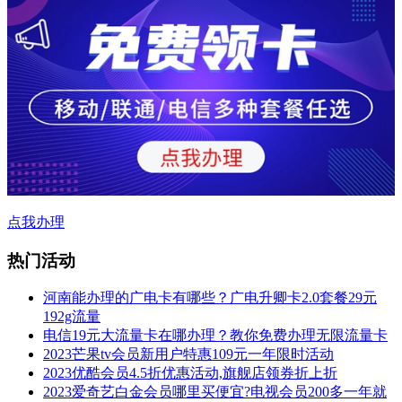
点我办理
热门活动
河南能办理的广电卡有哪些？广电升卿卡2.0套餐29元
192g流量
电信19元大流量卡在哪办理？教你免费办理无限流量卡
2023芒果tv会员新用户特惠109元一年限时活动
2023优酷会员4.5折优惠活动,旗舰店领券折上折
2023爱奇艺白金会员哪里买便宜?电视会员200多一年就