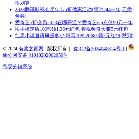
很划算
2023腾讯影视会员年卡5折优惠活动(限时244一年,无需
领券)
爱奇艺5折会员2023在哪开通？爱奇艺vip充值99元一年
快手极速版100%领1.36元红包 看视频每天赚5元红包
红果小说邀请码是多少 填写708520681领2元红包(秒到)
© 2024
有奖之家网
版权所有｜
豫ICP备2024046814号-1
|
豫公网安备 41010202002959号
号易分销系统