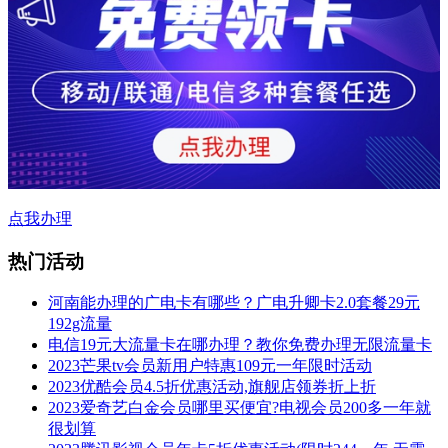
点我办理
热门活动
河南能办理的广电卡有哪些？广电升卿卡2.0套餐29元
192g流量
电信19元大流量卡在哪办理？教你免费办理无限流量卡
2023芒果tv会员新用户特惠109元一年限时活动
2023优酷会员4.5折优惠活动,旗舰店领券折上折
2023爱奇艺白金会员哪里买便宜?电视会员200多一年就
很划算