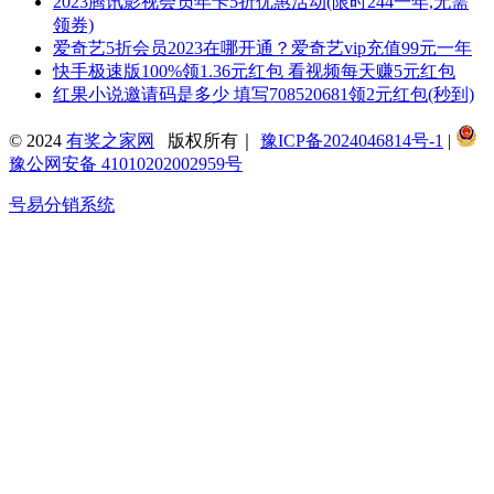
2023腾讯影视会员年卡5折优惠活动(限时244一年,无需
领券)
爱奇艺5折会员2023在哪开通？爱奇艺vip充值99元一年
快手极速版100%领1.36元红包 看视频每天赚5元红包
红果小说邀请码是多少 填写708520681领2元红包(秒到)
© 2024
有奖之家网
版权所有｜
豫ICP备2024046814号-1
|
豫公网安备 41010202002959号
号易分销系统