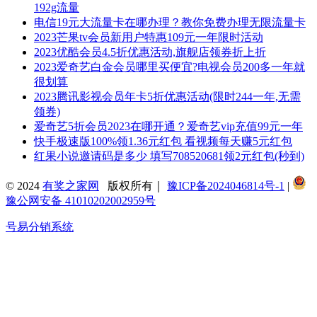
192g流量
电信19元大流量卡在哪办理？教你免费办理无限流量卡
2023芒果tv会员新用户特惠109元一年限时活动
2023优酷会员4.5折优惠活动,旗舰店领券折上折
2023爱奇艺白金会员哪里买便宜?电视会员200多一年就
很划算
2023腾讯影视会员年卡5折优惠活动(限时244一年,无需
领券)
爱奇艺5折会员2023在哪开通？爱奇艺vip充值99元一年
快手极速版100%领1.36元红包 看视频每天赚5元红包
红果小说邀请码是多少 填写708520681领2元红包(秒到)
© 2024
有奖之家网
版权所有｜
豫ICP备2024046814号-1
|
豫公网安备 41010202002959号
号易分销系统