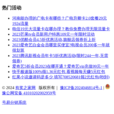
热门活动
河南能办理的广电卡有哪些？广电升卿卡2.0套餐29元
192g流量
电信19元大流量卡在哪办理？教你免费办理无限流量卡
2023芒果tv会员新用户特惠109元一年限时活动
2023优酷会员4.5折优惠活动,旗舰店领券折上折
2023爱奇艺白金会员哪里买便宜?电视会员200多一年就
很划算
2023腾讯影视会员年卡5折优惠活动(限时244一年,无需
领券)
爱奇艺5折会员2023在哪开通？爱奇艺vip充值99元一年
快手极速版100%领1.36元红包 看视频每天赚5元红包
红果小说邀请码是多少 填写708520681领2元红包(秒到)
© 2024
有奖之家网
版权所有｜
豫ICP备2024046814号-1
|
豫公网安备 41010202002959号
号易分销系统