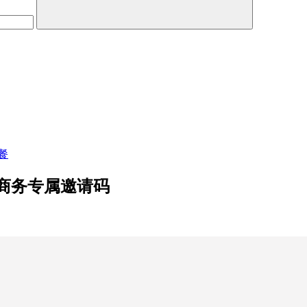
餐
佣商务专属邀请码