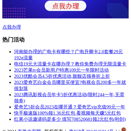
点我办理
热门活动
河南能办理的广电卡有哪些？广电升卿卡2.0套餐29元
192g流量
电信19元大流量卡在哪办理？教你免费办理无限流量卡
2023芒果tv会员新用户特惠109元一年限时活动
2023优酷会员4.5折优惠活动,旗舰店领券折上折
2023爱奇艺白金会员哪里买便宜?电视会员200多一年就
很划算
2023腾讯影视会员年卡5折优惠活动(限时244一年,无需
领券)
爱奇艺5折会员2023在哪开通？爱奇艺vip充值99元一年
快手极速版100%领1.36元红包 看视频每天赚5元红包
红果小说邀请码是多少 填写708520681领2元红包(秒到)