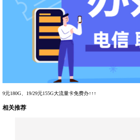
9元180G、19/29元155G大流量卡免费办↑↑↑
相关推荐