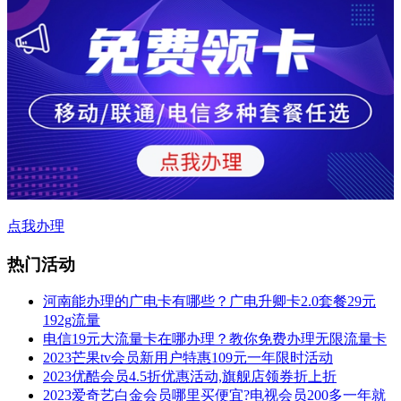
点我办理
热门活动
河南能办理的广电卡有哪些？广电升卿卡2.0套餐29元
192g流量
电信19元大流量卡在哪办理？教你免费办理无限流量卡
2023芒果tv会员新用户特惠109元一年限时活动
2023优酷会员4.5折优惠活动,旗舰店领券折上折
2023爱奇艺白金会员哪里买便宜?电视会员200多一年就