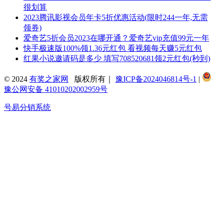
很划算
2023腾讯影视会员年卡5折优惠活动(限时244一年,无需
领券)
爱奇艺5折会员2023在哪开通？爱奇艺vip充值99元一年
快手极速版100%领1.36元红包 看视频每天赚5元红包
红果小说邀请码是多少 填写708520681领2元红包(秒到)
© 2024
有奖之家网
版权所有｜
豫ICP备2024046814号-1
|
豫公网安备 41010202002959号
号易分销系统