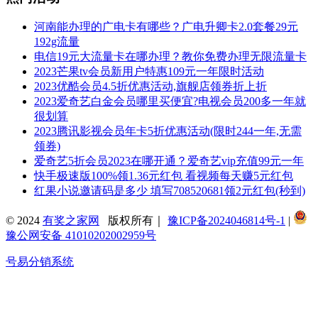
河南能办理的广电卡有哪些？广电升卿卡2.0套餐29元
192g流量
电信19元大流量卡在哪办理？教你免费办理无限流量卡
2023芒果tv会员新用户特惠109元一年限时活动
2023优酷会员4.5折优惠活动,旗舰店领券折上折
2023爱奇艺白金会员哪里买便宜?电视会员200多一年就
很划算
2023腾讯影视会员年卡5折优惠活动(限时244一年,无需
领券)
爱奇艺5折会员2023在哪开通？爱奇艺vip充值99元一年
快手极速版100%领1.36元红包 看视频每天赚5元红包
红果小说邀请码是多少 填写708520681领2元红包(秒到)
© 2024
有奖之家网
版权所有｜
豫ICP备2024046814号-1
|
豫公网安备 41010202002959号
号易分销系统