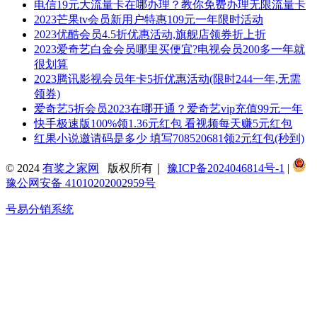
电信19元大流量卡在哪办理？教你免费办理无限流量卡
2023芒果tv会员新用户特惠109元一年限时活动
2023优酷会员4.5折优惠活动,旗舰店领券折上折
2023爱奇艺白金会员哪里买便宜?电视会员200多一年就
很划算
2023腾讯影视会员年卡5折优惠活动(限时244一年,无需
领券)
爱奇艺5折会员2023在哪开通？爱奇艺vip充值99元一年
快手极速版100%领1.36元红包 看视频每天赚5元红包
红果小说邀请码是多少 填写708520681领2元红包(秒到)
© 2024
有奖之家网
版权所有｜
豫ICP备2024046814号-1
|
豫公网安备 41010202002959号
号易分销系统