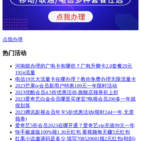
点我办理
热门活动
河南能办理的广电卡有哪些？广电升卿卡2.0套餐29元
192g流量
电信19元大流量卡在哪办理？教你免费办理无限流量卡
2023芒果tv会员新用户特惠109元一年限时活动
2023优酷会员4.5折优惠活动,旗舰店领券折上折
2023爱奇艺白金会员哪里买便宜?电视会员200多一年就
很划算
2023腾讯影视会员年卡5折优惠活动(限时244一年,无需
领券)
爱奇艺5折会员2023在哪开通？爱奇艺vip充值99元一年
快手极速版100%领1.36元红包 看视频每天赚5元红包
红果小说邀请码是多少 填写708520681领2元红包(秒到)